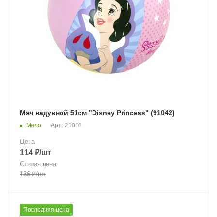
Мяч надувной 51см "Disney Princess" (91042)
Мало
Арт.: 21018
Цена
114
₽
/шт
Старая цена
136
₽
/шт
Последняя цена