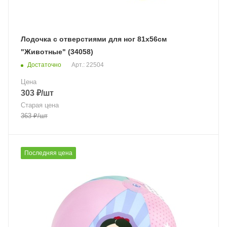
Лодочка с отверстиями для ног 81х56см
"Животные" (34058)
Достаточно
Арт.: 22504
Цена
303
₽
/шт
Старая цена
363
₽
/шт
Последняя цена