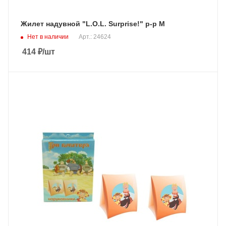
Жилет надувной "L.O.L. Surprise!" р-р M
Нет в наличии
Арт.: 24624
414
₽
/шт