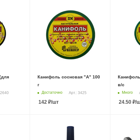
(для
Канифоль сосновая "А" 100
Канифоль
г
в/с
Достаточно
Много
22640
Арт.: 3425
142
₽
/шт
24.50
₽
/