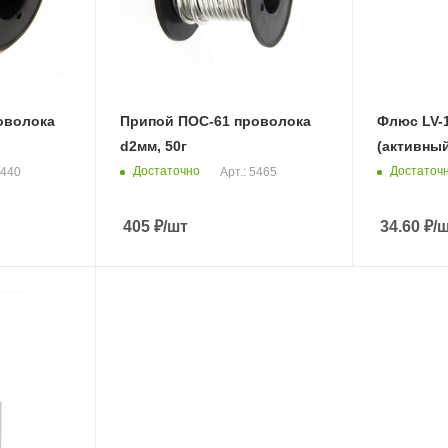
оволока
Припой ПОС-61 проволока
Флюс LV-
d2мм, 50г
(активны
Достаточно
Достаточ
5440
Арт.: 5465
405
₽
/шт
34.60
₽
/