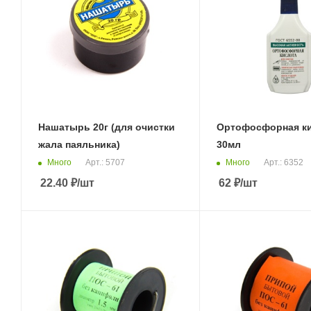
Нашатырь 20г (для очистки
Ортофосфорная к
жала паяльника)
30мл
Много
Много
Арт.: 5707
Арт.: 6352
22.40
₽
/шт
62
₽
/шт