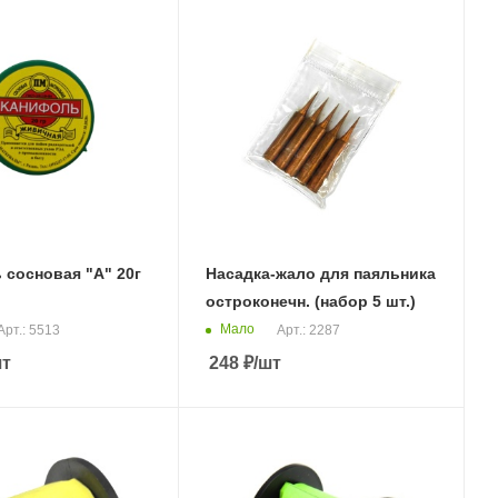
 сосновая "А" 20г
Насадка-жало для паяльника
остроконечн. (набор 5 шт.)
Мало
Арт.: 5513
Арт.: 2287
шт
248
₽
/шт