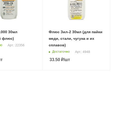
1000 30мл
Флюс Зил-2 30мл (для пайки
й флюс)
меди, стали, чугуна и их
сплавов)
но
Арт.: 22356
Достаточно
Арт.: 4948
шт
33.50
₽
/шт