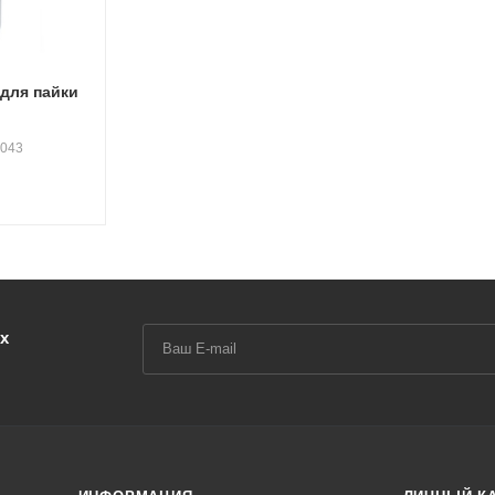
для пайки
1043
х