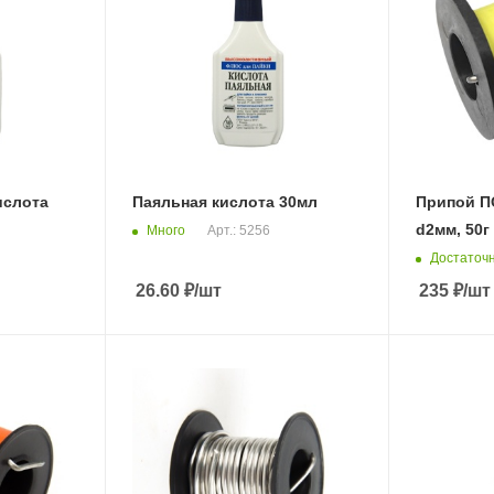
ислота
Паяльная кислота 30мл
Припой П
d2мм, 50г
Много
Арт.: 5256
Достаточ
26.60
₽
/шт
235
₽
/шт