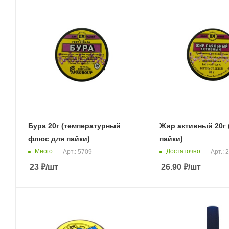
Бура 20г (температурный
Жир активный 20г 
флюс для пайки)
пайки)
Много
Достаточно
Арт.: 5709
Арт.: 
23
₽
/шт
26.90
₽
/шт