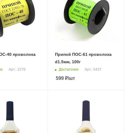
ОС-40 проволока
Припой ПОС-61 проволока
d1.5мм, 100г
но
Достаточно
Арт.: 1576
Арт.: 5437
599
₽
/шт