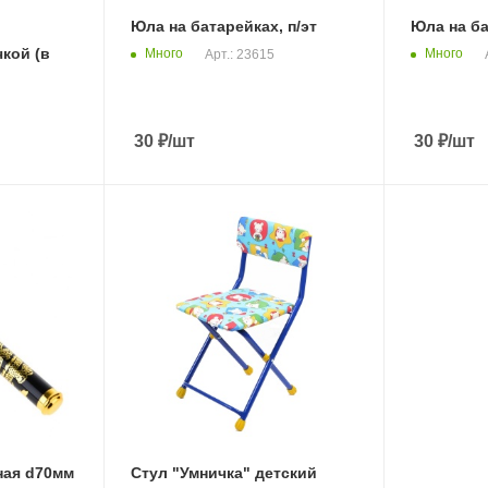
Юла на батарейках, п/эт
Юла на ба
чкой (в
Много
Много
Арт.: 23615
30
₽
/шт
30
₽
/шт
ная d70мм
Стул "Умничка" детский