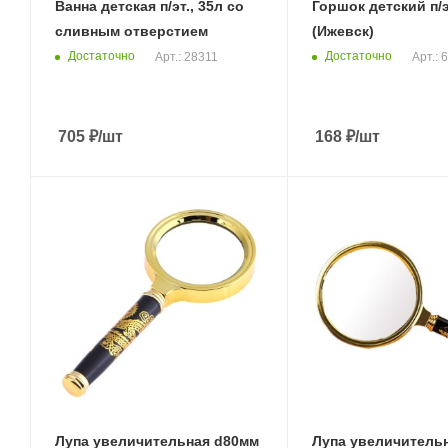
Ванна детская п/эт., 35л со
Горшок детский п/э
сливным отверстием
(Ижевск)
Достаточно
Достаточно
Арт.: 28311
Арт.: 
705
₽
/шт
168
₽
/шт
Лупа увеличительная d80мм
Лупа увеличитель