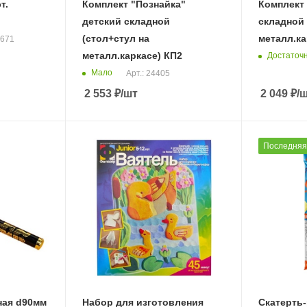
т.
Комплект "Познайка"
Комплект 
детский складной
складной 
(стол+стул на
металл.ка
6671
металл.каркасе) КП2
Достаточ
Мало
Арт.: 24405
2 553
₽
/шт
2 049
₽
/
Последняя
ная d90мм
Набор для изготовления
Скатерть