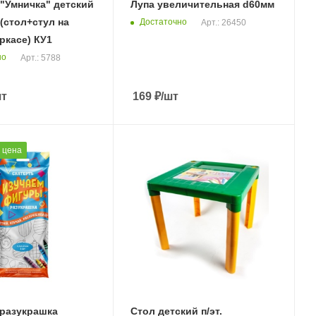
"Умничка" детский
Лупа увеличительная d60мм
(стол+стул на
Достаточно
Арт.: 26450
ркасе) КУ1
но
Арт.: 5788
шт
169
₽
/шт
 цена
-разукрашка
Стол детский п/эт.