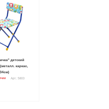
ичка" детский
(металл. каркас,
 34см)
ичии
Арт.: 5803