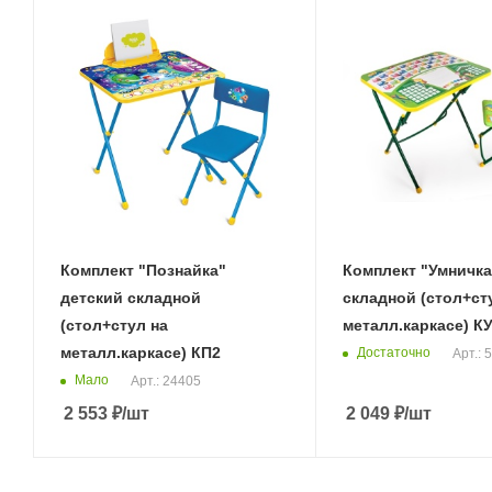
Комплект "Познайка"
Комплект "Умничка
детский складной
складной (стол+ст
(стол+стул на
металл.каркасе) К
металл.каркасе) КП2
Достаточно
Арт.: 
Мало
Арт.: 24405
2 553
₽
/шт
2 049
₽
/шт