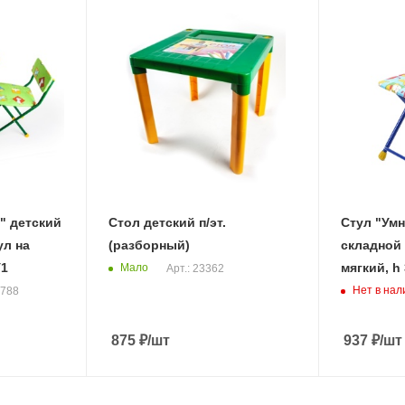
" детский
Стол детский п/эт.
Стул "Умн
ул на
(разборный)
складной 
У1
мягкий, h
Мало
Арт.: 23362
Нет в нал
5788
875
₽
/шт
937
₽
/шт