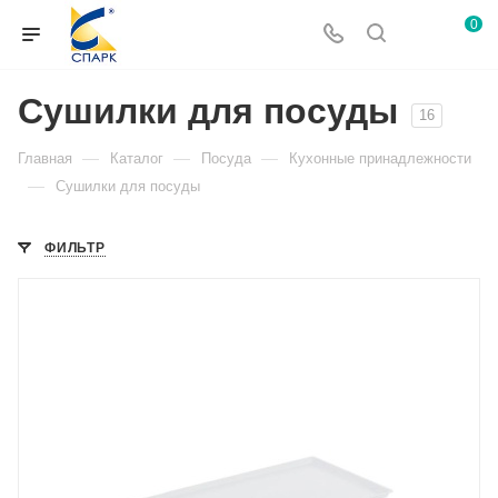
0
Сушилки для посуды
16
—
—
—
Главная
Каталог
Посуда
Кухонные принадлежности
—
Сушилки для посуды
ФИЛЬТР