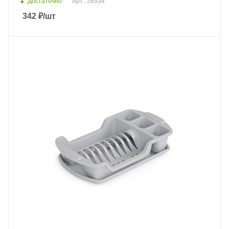
Достаточно
Арт.: 26534
342
₽
/шт