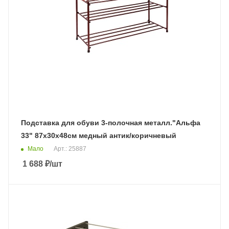
Подставка для обуви 3-полочная металл."Альфа
33" 87х30х48см медный антик/коричневый
Мало
Арт.: 25887
1 688
₽
/шт