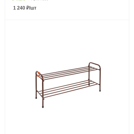
1 240
₽
/шт