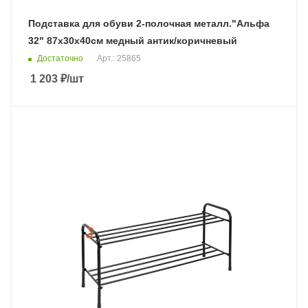
Подставка для обуви 2-полочная металл."Альфа
32" 87х30х40см медный антик/коричневый
Достаточно
Арт.: 25865
1 203
₽
/шт