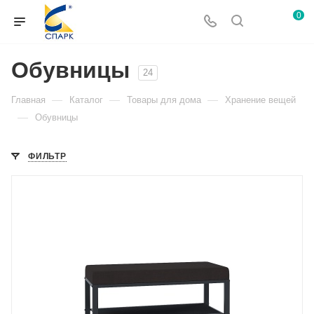
0
Обувницы
24
—
—
—
Главная
Каталог
Товары для дома
Хранение вещей
—
Обувницы
ФИЛЬТР