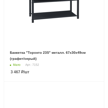
Банкетка "Торонто 23S" металл. 67х30х49см
(графит/серый)
Мало
Арт.: 7152
3 467
₽
/шт