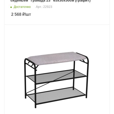
сиденьем "Гранада 23" 65х30х50см (графит)
Достаточно
Арт.: 22923
2 568
₽
/шт