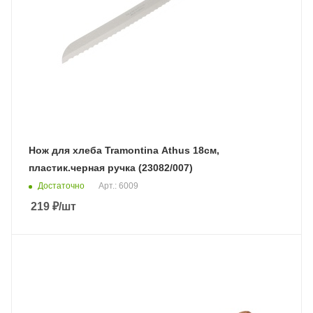
Нож для хлеба Tramontina Athus 18см,
пластик.черная ручка (23082/007)
Достаточно
Арт.: 6009
219
₽
/шт