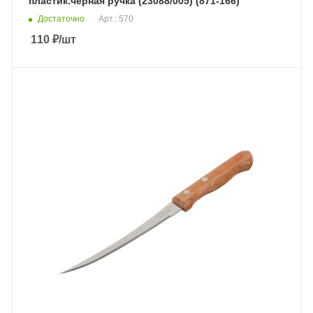
пластик.черная ручка (23088/005) (871-166)
Достаточно
Арт.: 570
110
₽
/шт