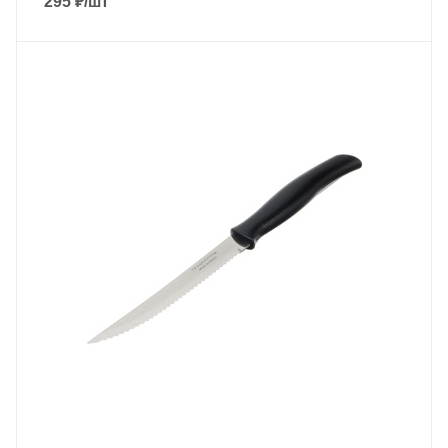
295
₽
/шт