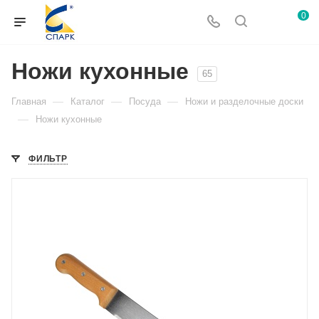
0
Ножи кухонные
65
—
—
—
Главная
Каталог
Посуда
Ножи и разделочные доски
—
Ножи кухонные
ФИЛЬТР