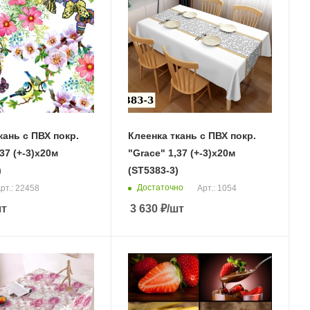
кань с ПВХ покр.
Клеенка ткань с ПВХ покр.
37 (+-3)х20м
"Grace" 1,37 (+-3)х20м
)
(ST5383-3)
Достаточно
рт.: 22458
Арт.: 1054
шт
3 630
₽
/шт