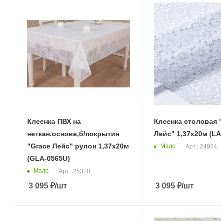
Клеенка ПВХ на
Клеенка столовая 
неткан.основе,б/покрытия
Лейс" 1,37х20м (LA
"Grace Лейс" рулон 1,37х20м
Мало
Арт.: 24934
(GLA-0565U)
Мало
Арт.: 25370
3 095
₽
/шт
3 095
₽
/шт