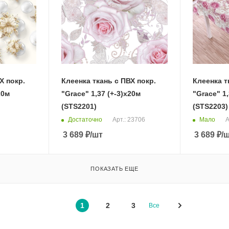
Х покр.
Клеенка ткань с ПВХ покр.
Клеенка т
20м
"Grace" 1,37 (+-3)х20м
"Grace" 1,
(STS2201)
(STS2203)
Достаточно
Мало
Арт.: 23706
А
3 689
₽
/шт
3 689
₽
/
ПОКАЗАТЬ ЕЩЕ
1
2
3
Все