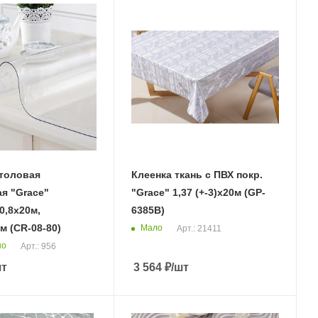
столовая
Клеенка ткань с ПВХ покр.
я "Grace"
"Grace" 1,37 (+-3)х20м (GP-
0,8х20м,
6385B)
м (CR-08-80)
Мало
Арт.: 21411
но
Арт.: 956
шт
3 564
₽
/шт