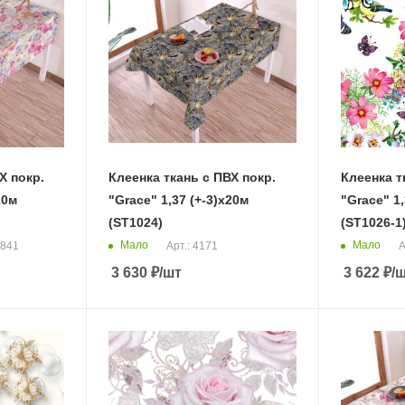
Х покр.
Клеенка ткань с ПВХ покр.
Клеенка т
20м
"Grace" 1,37 (+-3)х20м
"Grace" 1,
(ST1024)
(ST1026-1
Мало
Мало
2841
Арт.: 4171
А
3 630
₽
/шт
3 622
₽
/