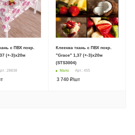
кань с ПВХ покр.
Клеенка ткань с ПВХ покр.
37 (+-3)х20м
"Grace" 1,37 (+-3)х20м
(STS3004)
Мало
рт.: 28838
Арт.: 455
шт
3 740
₽
/шт