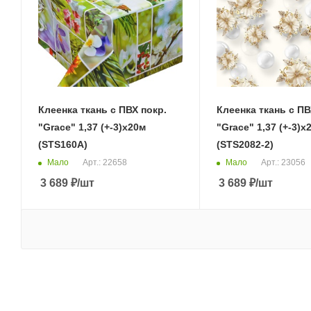
Клеенка ткань с ПВХ покр.
Клеенка ткань с ПВ
"Grace" 1,37 (+-3)х20м
"Grace" 1,37 (+-3)х
(STS160A)
(STS2082-2)
Мало
Мало
Арт.: 22658
Арт.: 23056
3 689
₽
/шт
3 689
₽
/шт