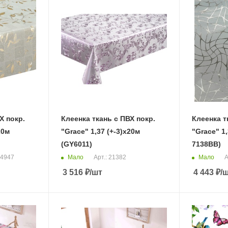
Х покр.
Клеенка ткань с ПВХ покр.
Клеенка т
20м
"Grace" 1,37 (+-3)х20м
"Grace" 1,
(GY6011)
7138BB)
Мало
Мало
24947
Арт.: 21382
А
3 516
₽
/шт
4 443
₽
/