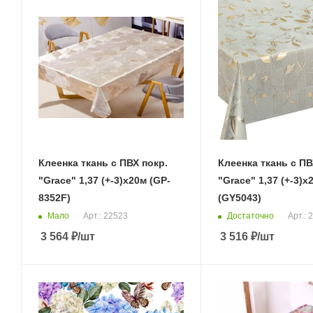
Клеенка ткань с ПВХ покр.
Клеенка ткань с ПВ
"Grace" 1,37 (+-3)х20м (GP-
"Grace" 1,37 (+-3)х
8352F)
(GY5043)
Мало
Достаточно
Арт.: 22523
Арт.: 
3 564
₽
/шт
3 516
₽
/шт