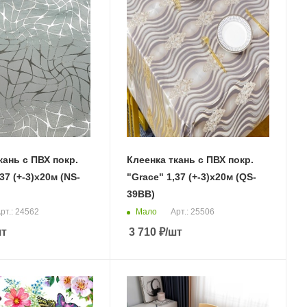
кань с ПВХ покр.
Клеенка ткань с ПВХ покр.
37 (+-3)х20м (NS-
"Grace" 1,37 (+-3)х20м (QS-
39BB)
Мало
рт.: 24562
Арт.: 25506
шт
3 710
₽
/шт