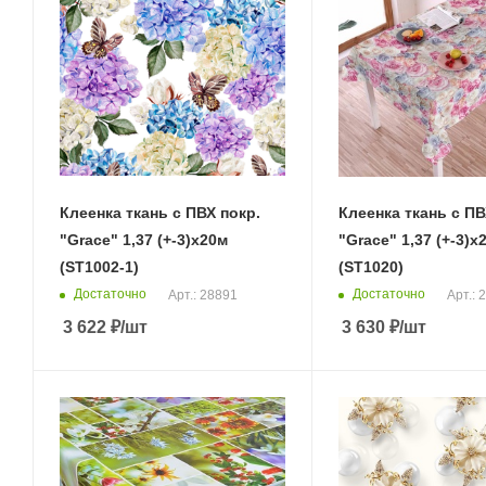
Клеенка ткань с ПВХ покр.
Клеенка ткань с ПВ
"Grace" 1,37 (+-3)х20м
"Grace" 1,37 (+-3)х
(ST1002-1)
(ST1020)
Достаточно
Достаточно
Арт.: 28891
Арт.: 
3 622
₽
/шт
3 630
₽
/шт