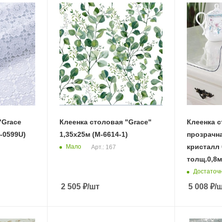
"Grace
Клеенка столовая "Grace"
Клеенка 
-0599U)
1,35х25м (M-6614-1)
прозрачна
кристалл 
Мало
Арт.: 167
толщ.0,8м
Достаточ
2 505
₽
/шт
5 008
₽
/