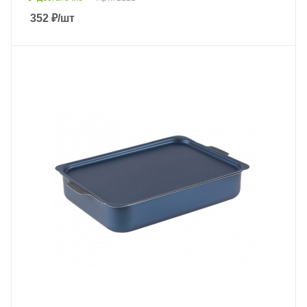
352
₽
/шт