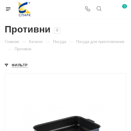
0
Противни
9
—
—
—
Главная
Каталог
Посуда
Посуда для приготовления
—
Противни
ФИЛЬТР