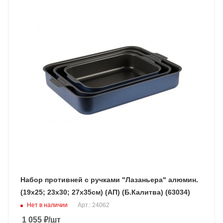
Набор противней с ручками "Лазаньера" алюмин.
(19х25; 23х30; 27х35см) (АП) (Б.Калитва) (63034)
Нет в наличии
Арт.: 24062
1 055
₽
/шт