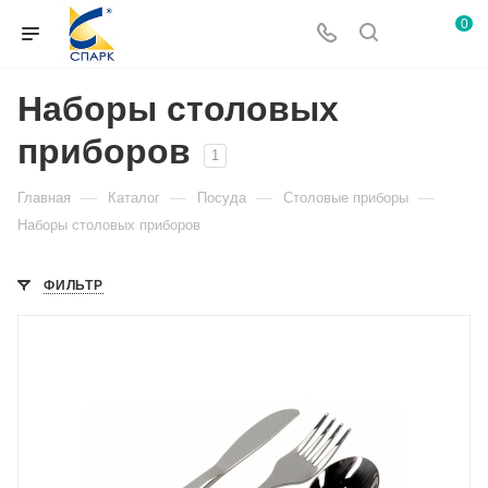
0
Наборы столовых
приборов
1
—
—
—
—
Главная
Каталог
Посуда
Столовые приборы
Наборы столовых приборов
ФИЛЬТР