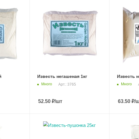
й
Известь негашеная 1кг
Известь н
Много
Много
Арт.: 3765
52.50
₽
/шт
63.50
₽
/