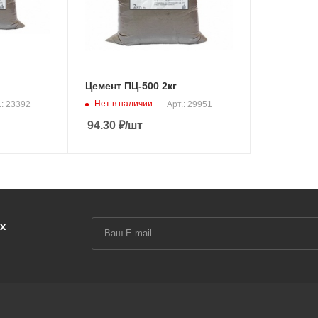
Цемент ПЦ-500 2кг
Нет в наличии
.: 23392
Арт.: 29951
94.30
₽
/шт
х