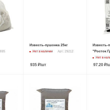
Известь-пушонка 25кг
Известь-п
"Росток Г
Нет в наличии
4695
Арт.: 29212
Нет в нал
935
₽
/шт
97.20
₽
/