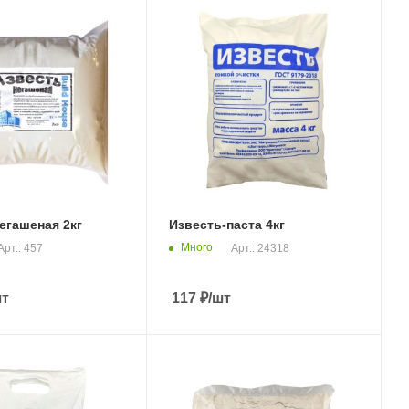
егашеная 2кг
Известь-паста 4кг
Много
Арт.: 457
Арт.: 24318
шт
117
₽
/шт