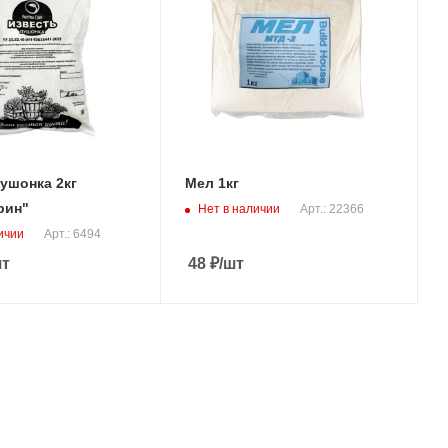
ушонка 2кг
Мел 1кг
рин"
Нет в наличии
Арт.: 22366
ичии
Арт.: 6494
шт
48
₽
/шт