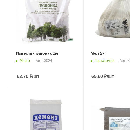
Известь-пушонка 1кг
Мел 2кг
Много
Достаточно
Арт.: 3024
Арт.: 
63.70
₽
/шт
65.60
₽
/шт