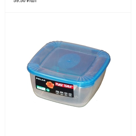
59.50
₽
/шт