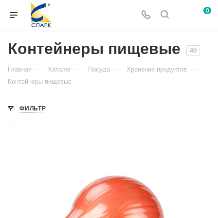
0
Контейнеры пищевые
49
—
—
—
—
Главная
Каталог
Посуда
Хранение продуктов
Контейнеры пищевые
ФИЛЬТР