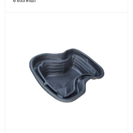
6 655
₽
/шт