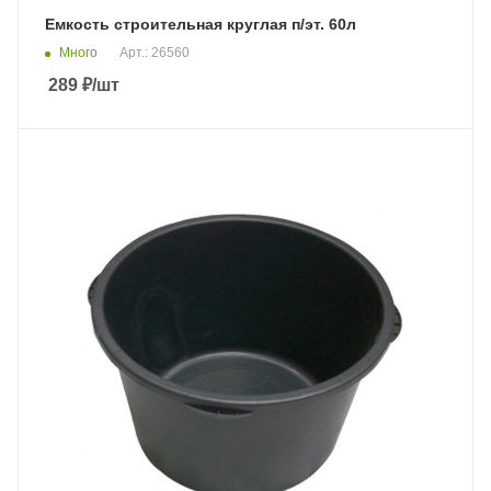
Емкость строительная круглая п/эт. 60л
Много
Арт.: 26560
289
₽
/шт