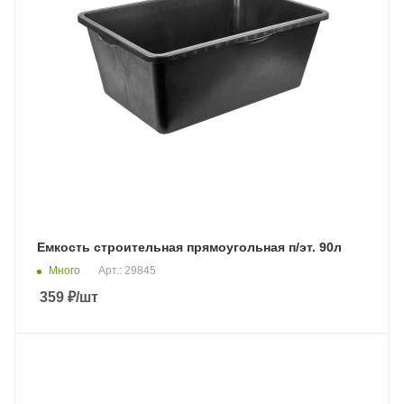
Емкость строительная прямоугольная п/эт. 90л
Много
Арт.: 29845
359
₽
/шт