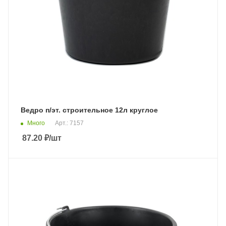
Ведро п/эт. строительное 12л круглое
Много
Арт.: 7157
87.20
₽
/шт