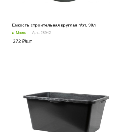
Емкость строительная круглая п/эт. 90л
Много
Арт.: 28942
372
₽
/шт