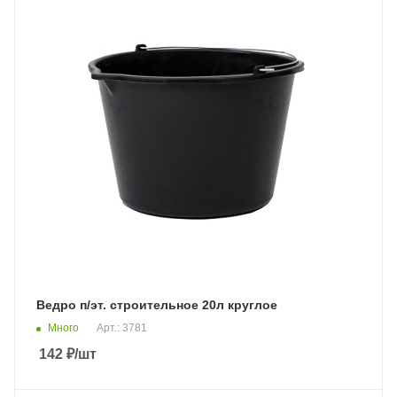
Ведро п/эт. строительное 20л круглое
Много
Арт.: 3781
142
₽
/шт