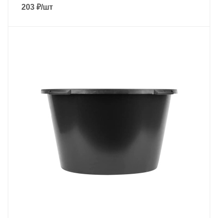
203
₽
/шт