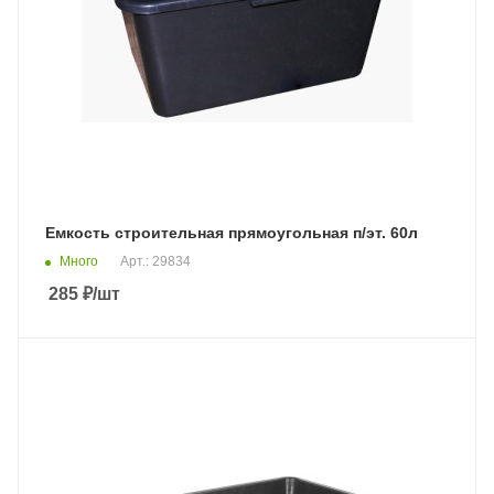
Емкость строительная прямоугольная п/эт. 60л
Много
Арт.: 29834
285
₽
/шт