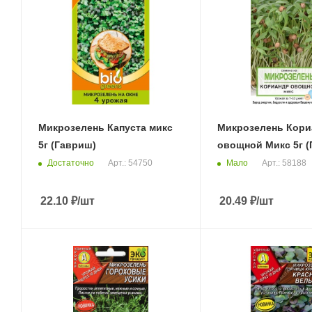
Микрозелень Капуста микс
Микрозелень Кори
5г (Гавриш)
овощной Микс 5г (
Достаточно
Мало
Арт.: 54750
Арт.: 58188
22.10
₽
/шт
20.49
₽
/шт