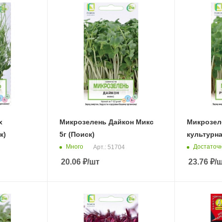
х
Микрозелень Дайкон Микс
Микрозел
к)
5г (Поиск)
культурна
Много
Достаточ
Арт.: 51704
20.06
₽
/шт
23.76
₽
/