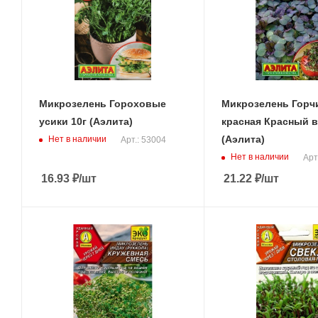
Микрозелень Гороховые
Микрозелень Горч
усики 10г (Аэлита)
красная Красный в
(Аэлита)
Нет в наличии
Арт.: 53004
Нет в наличии
Арт
16.93
₽
/шт
21.22
₽
/шт