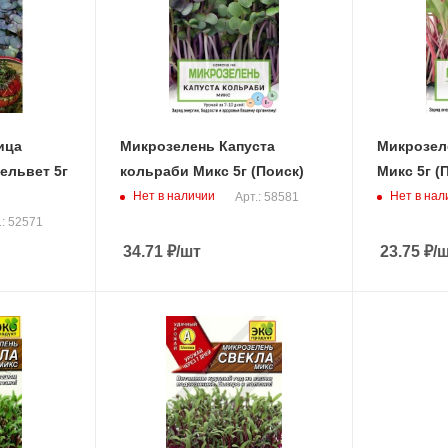
ица
Микрозелень Капуста
Микрозел
ельвет 5г
кольраби Микс 5г (Поиск)
Микс 5г (
Нет в наличии
Нет в нал
Арт.: 58581
.: 52571
34.71
₽
/шт
23.75
₽
/