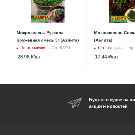
Микрозелень Руккола
Микрозелень Свекл
Кружевная смесь 3г (Аэлита)
(Аэлита)
Нет в наличии
Нет в наличии
Арт.: 52371
Арт
26.98
₽
/шт
17.44
₽
/шт
Будьте в курсе наши
акций и новостей