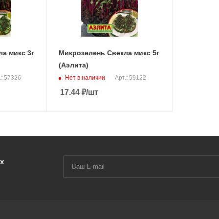
а микс 3г
Микрозелень Свекла микс 5г
(Аэлита)
Нет в наличии
.: 57326
Арт.: 59122
17.44
₽
/шт
х