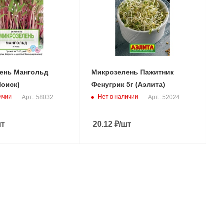
ень Мангольд
Микрозелень Пажитник
Поиск)
Фенугрик 5г (Аэлита)
ичии
Нет в наличии
Арт.: 58032
Арт.: 52024
шт
20.12
₽
/шт