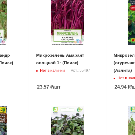
андр
Микрозелень Амарант
Микрозел
Поиск)
овощной 1г (Поиск)
(огуречна
(Аэлита)
Нет в наличии
Арт.: 55497
Нет в нал
23.57
₽
/шт
24.94
₽
/