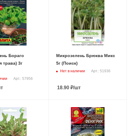
ень Бораго
Микрозелень Брюква Микс
я трава) 3г
5г (Поиск)
Нет в наличии
Арт.: 51936
ичии
Арт.: 57956
шт
18.90
₽
/шт