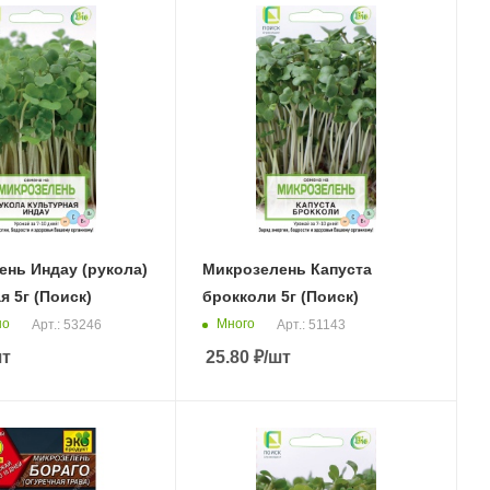
ень Индау (рукола)
Микрозелень Капуста
я 5г (Поиск)
брокколи 5г (Поиск)
но
Много
Арт.: 53246
Арт.: 51143
шт
25.80
₽
/шт