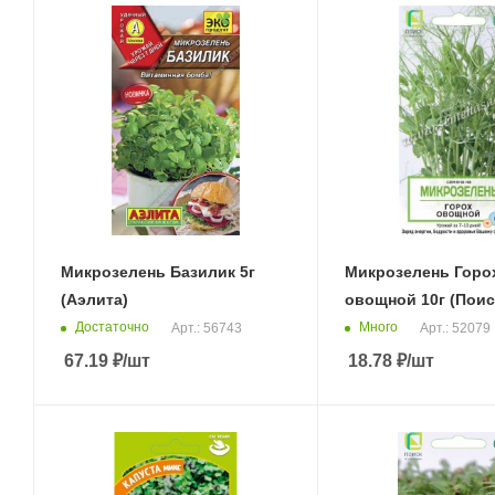
Микрозелень Базилик 5г
Микрозелень Горо
(Аэлита)
овощной 10г (Поис
Достаточно
Много
Арт.: 56743
Арт.: 52079
67.19
₽
/шт
18.78
₽
/шт