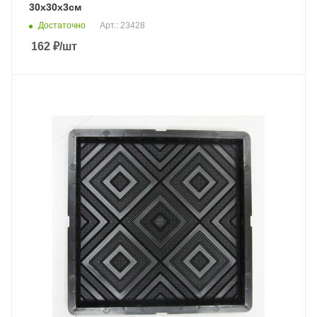
30х30х3см
Достаточно
Арт.: 23428
162
₽
/шт