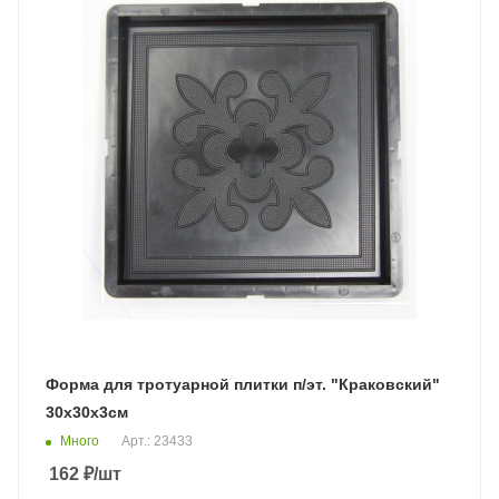
Форма для тротуарной плитки п/эт. "Краковский"
30х30х3см
Много
Арт.: 23433
162
₽
/шт