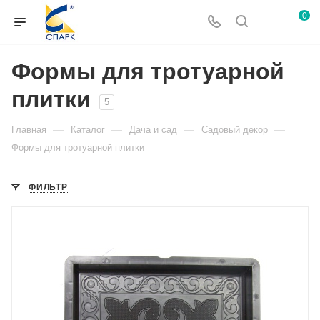
0
Формы для тротуарной
плитки
5
—
—
—
—
Главная
Каталог
Дача и сад
Садовый декор
Формы для тротуарной плитки
ФИЛЬТР