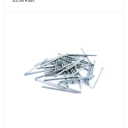
25.30
₽
/шт