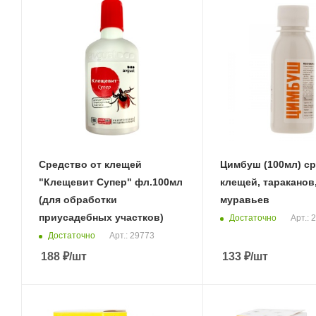
Средство от клещей
Цимбуш (100мл) ср
"Клещевит Супер" фл.100мл
клещей, тараканов
(для обработки
муравьев
приусадебных участков)
Достаточно
Арт.: 
Достаточно
Арт.: 29773
188
₽
/шт
133
₽
/шт