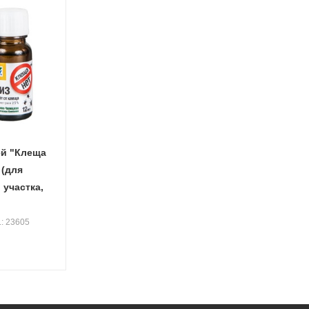
ей "Клеща
 (для
 участка,
.: 23605