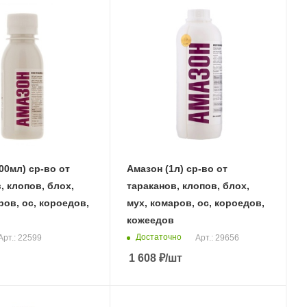
00мл) ср-во от
Амазон (1л) ср-во от
, клопов, блох,
тараканов, клопов, блох,
ров, ос, короедов,
мух, комаров, ос, короедов,
кожеедов
Достаточно
Арт.: 22599
Арт.: 29656
1 608
₽
/шт