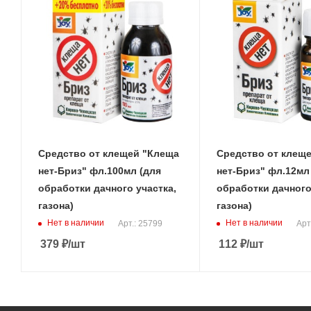
Средство от клещей "Клеща
Средство от клещ
нет-Бриз" фл.100мл (для
нет-Бриз" фл.12мл
обработки дачного участка,
обработки дачного
газона)
газона)
Нет в наличии
Нет в наличии
Арт.: 25799
Арт
379
₽
/шт
112
₽
/шт