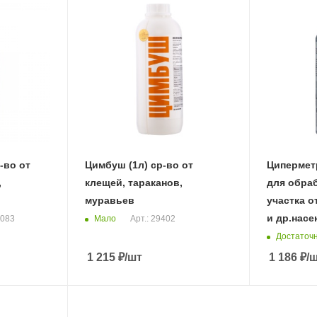
-во от
Цимбуш (1л) ср-во от
Циперметр
,
клещей, тараканов,
для обра
муравьев
участка о
и др.нас
Мало
2083
Арт.: 29402
Достаточ
1 215
₽
/шт
1 186
₽
/