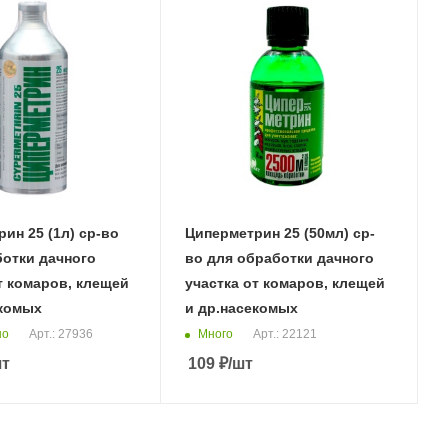
ин 25 (1л) ср-во
Циперметрин 25 (50мл) ср-
ботки дачного
во для обработки дачного
т комаров, клещей
участка от комаров, клещей
екомых
и др.насекомых
но
Много
Арт.: 27936
Арт.: 22121
шт
109
₽
/шт