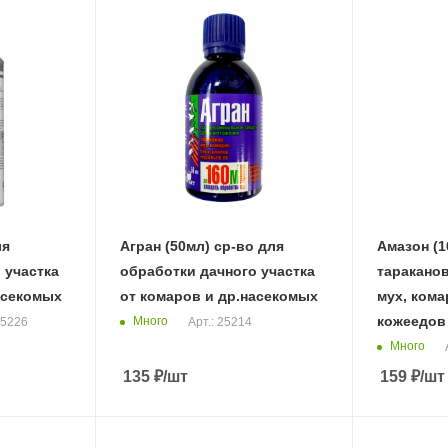
ля
Агран (50мл) ср-во для
Амазон (1
 участка
обработки дачного участка
тараканов
асекомых
от комаров и др.насекомых
мух, кома
кожеедов
Много
25226
Арт.: 25214
Много
135
₽
/шт
159
₽
/шт