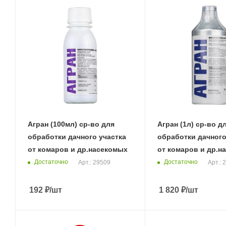
Агран (100мл) ср-во для
Агран (1л) ср-во д
обработки дачного участка
обработки дачного
от комаров и др.насекомых
от комаров и др.н
Достаточно
Достаточно
Арт.: 29509
Арт.: 
192
₽
/шт
1 820
₽
/шт