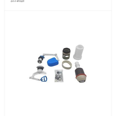
377
₽
/шт