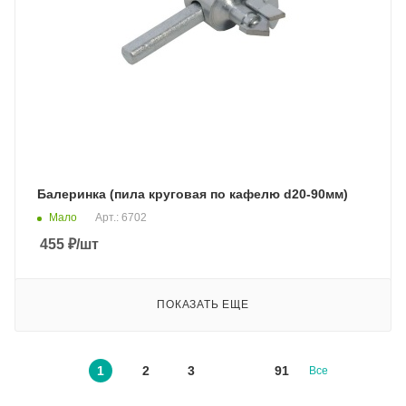
Балеринка (пила круговая по кафелю d20-90мм)
Мало
Арт.: 6702
455
₽
/шт
ПОКАЗАТЬ ЕЩЕ
1
2
3
91
Все