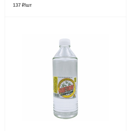
137
₽
/шт