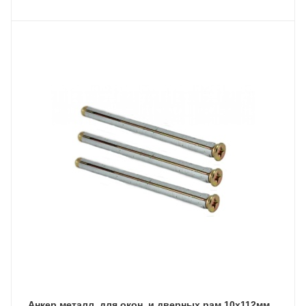
Анкер металл. для окон. и дверных рам 10х112мм