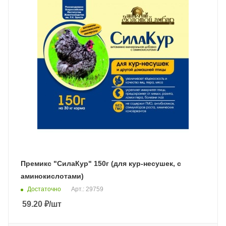
Премикс "СилаКур" 150г (для кур-несушек, с
аминокислотами)
Достаточно
Арт.: 29759
59.20
₽
/шт