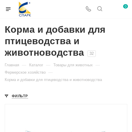
0
Корма и добавки для
птицеводства и
животноводства
32
—
—
—
Главная
Каталог
Товары для животных
—
Фермерское хозяйство
Корма и добавки для птицеводства и животноводства
ФИЛЬТР