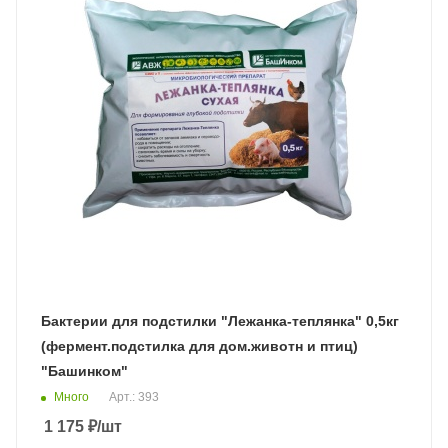
Бактерии для подстилки "Лежанка-теплянка" 0,5кг
(фермент.подстилка для дом.животн и птиц)
"Башинком"
Много
Арт.: 393
1 175
₽
/шт