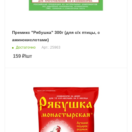
Премикс "Рябушка" 300г (для с/х птицы, с
аминокислотами)
Достаточно
Арт.: 25963
159
₽
/шт