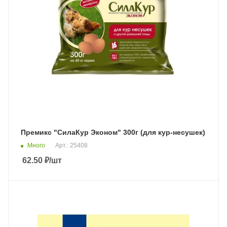
Премикс "СилаКур Эконом" 300г (для кур-несушек)
Много
Арт.: 25408
62.50
₽
/шт