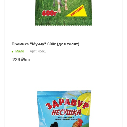
Премикс "Му-му" 600г (для телят)
Мало
Арт.: 4561
229
₽
/шт