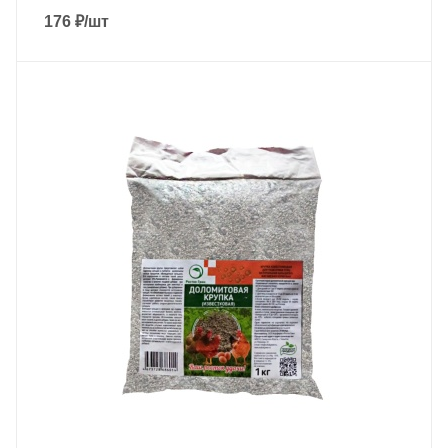
176
₽
/шт