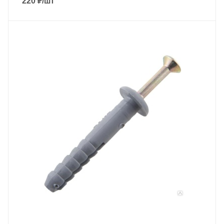
220
₽
/шт