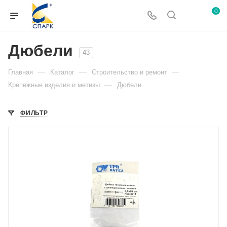
0
Дюбели
43
—
—
—
Главная
Каталог
Строительство и ремонт
—
Крепежные изделия и метизы
Дюбели
ФИЛЬТР