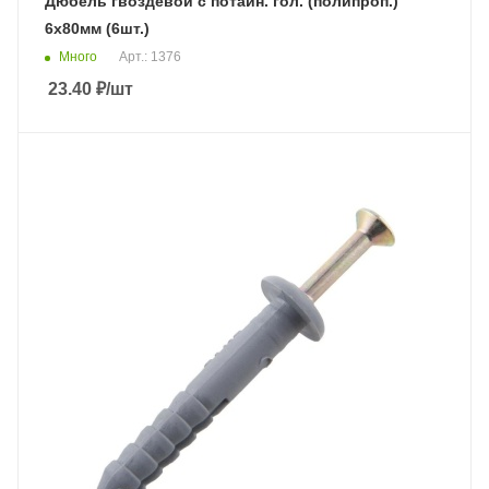
Дюбель гвоздевой с потайн. гол. (полипроп.)
6х80мм (6шт.)
Много
Арт.: 1376
23.40
₽
/шт