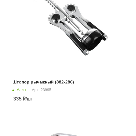
Штопор рычажный (882-286)
Мало
Арт.: 23995
335
₽
/шт