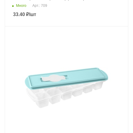
Много
Арт.: 709
33.40
₽
/шт