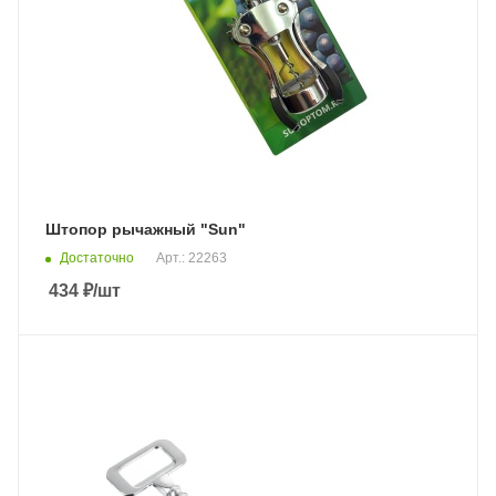
Штопор рычажный "Sun"
Достаточно
Арт.: 22263
434
₽
/шт