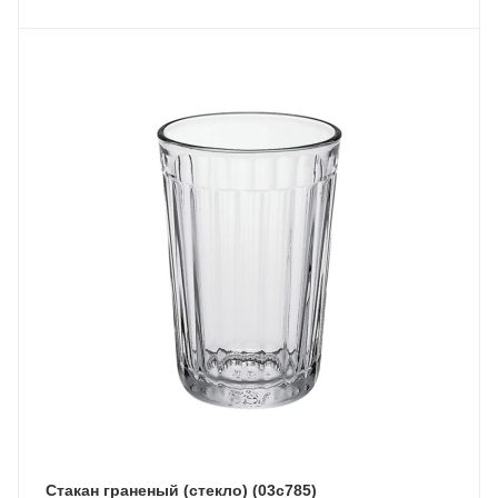
Стакан граненый (стекло) (03с785)