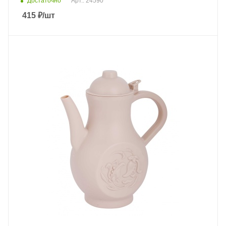
Достаточно
Арт.: 24590
415
₽
/шт