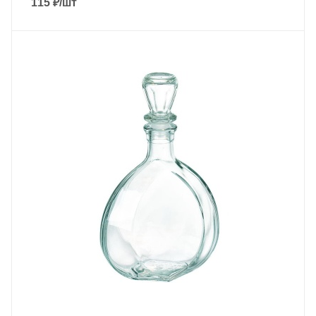
115
₽
/шт