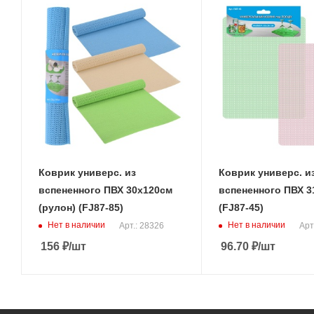
Коврик универс. из
Коврик универс. и
вспененного ПВХ 30х120см
вспененного ПВХ 3
(рулон) (FJ87-85)
(FJ87-45)
Нет в наличии
Нет в наличии
Арт.: 28326
Арт
156
₽
/шт
96.70
₽
/шт