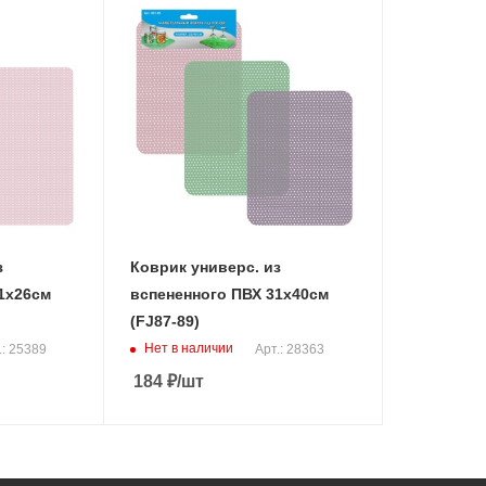
з
Коврик универс. из
1х26см
вспененного ПВХ 31х40см
(FJ87-89)
Нет в наличии
.: 25389
Арт.: 28363
184
₽
/шт