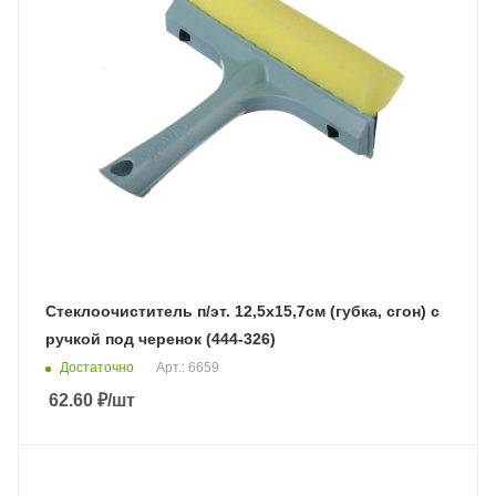
Стеклоочиститель п/эт. 12,5х15,7см (губка, сгон) с
ручкой под черенок (444-326)
Достаточно
Арт.: 6659
62.60
₽
/шт