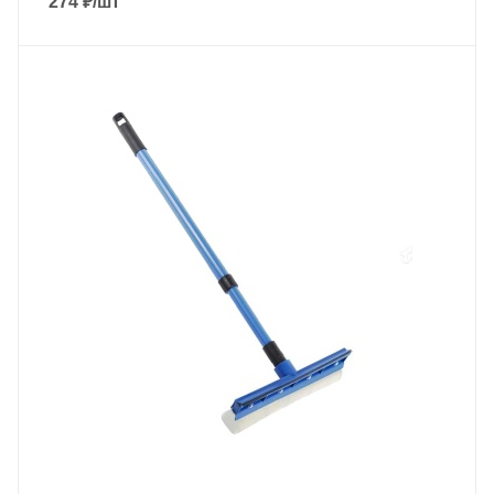
274
₽
/шт