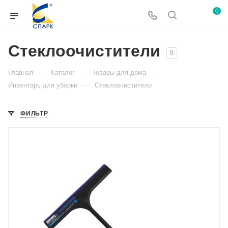
0
Стеклоочистители
8
—
—
—
Главная
Каталог
Товары для дома
—
Инвентарь для уборки
Стеклоочистители
ФИЛЬТР