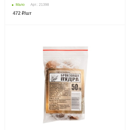
Мало
Арт.: 21398
472
₽
/шт