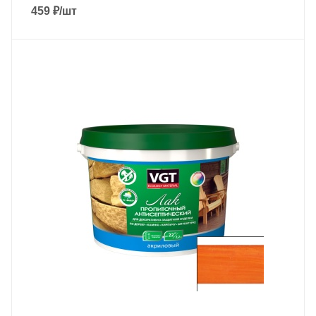
459
₽
/шт