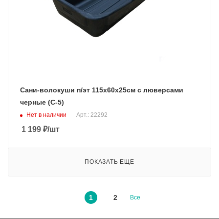
Сани-волокуши п/эт 115х60х25см с люверсами
черные (С-5)
Нет в наличии
Арт.: 22292
1 199
₽
/шт
ПОКАЗАТЬ ЕЩЕ
1
2
Все