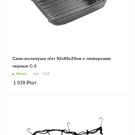
Сани-волокуши п/эт 92х69х24см с люверсами
черные С-3
Много
Арт.: 7110
1 039
₽
/шт