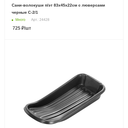
Сани-волокуши п/эт 83х45х22см с люверсами
черные С-2/1
Много
Арт.: 24428
725
₽
/шт