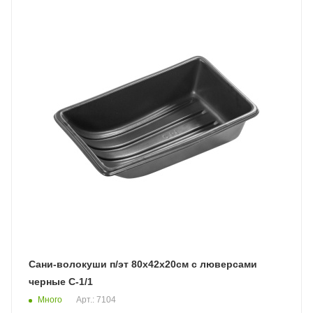
Сани-волокуши п/эт 80х42х20см с люверсами
черные С-1/1
Много
Арт.: 7104