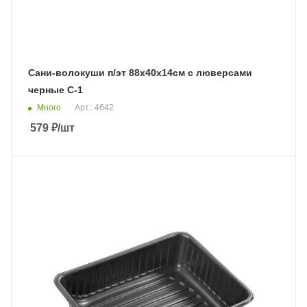
Сани-волокуши п/эт 88х40х14см с люверсами
черные С-1
Много
Арт.: 4642
579
₽
/шт