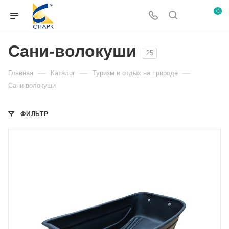
0
Сани-волокуши
25
—
—
—
Главная
Каталог
Туризм и отдых на природе
Сани-волокуши
ФИЛЬТР