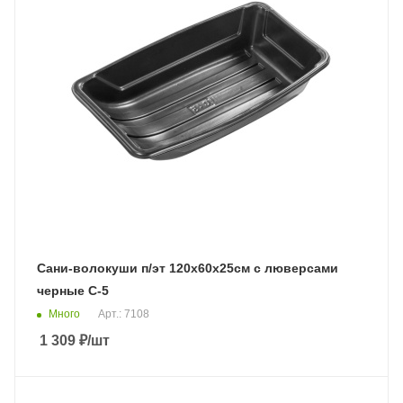
Сани-волокуши п/эт 120х60х25см с люверсами
черные С-5
Много
Арт.: 7108
1 309
₽
/шт