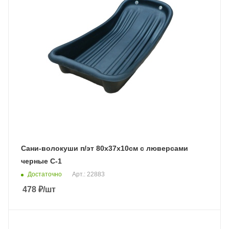
Сани-волокуши п/эт 80х37х10см с люверсами
черные С-1
Достаточно
Арт.: 22883
478
₽
/шт