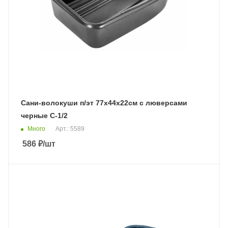
Сани-волокуши п/эт 77х44х22см с люверсами
черные С-1/2
Много
Арт.: 5589
586
₽
/шт