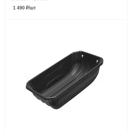
1 490
₽
/шт