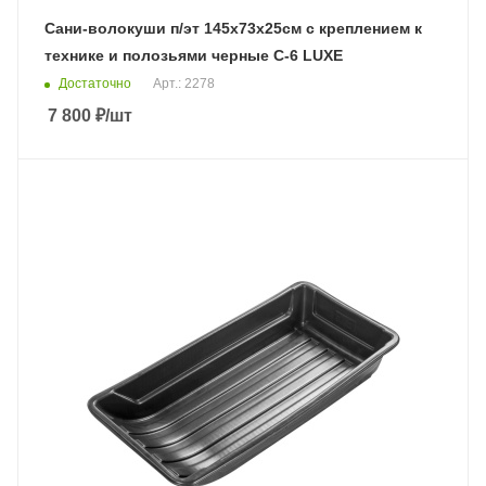
Сани-волокуши п/эт 145х73х25см с креплением к
технике и полозьями черные С-6 LUXE
Достаточно
Арт.: 2278
7 800
₽
/шт