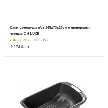
Сани-волокуши п/эт 145х73х25см с люверсами
черные С-6 LUXE
Достаточно
Арт.: 7103
2 174
₽
/шт