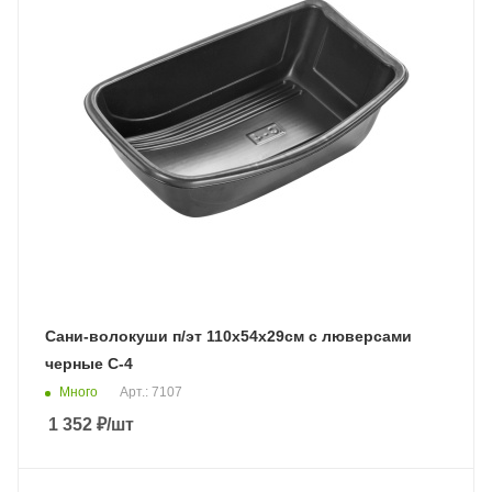
Сани-волокуши п/эт 110х54х29см с люверсами
черные С-4
Много
Арт.: 7107
1 352
₽
/шт