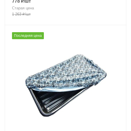
778
₽
/шт
Старая цена
1 263
₽
/шт
Последняя цена