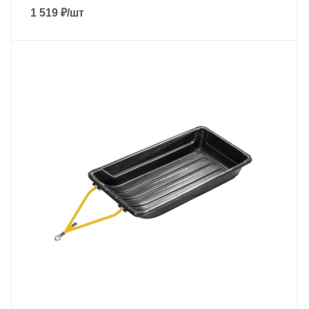
1 519
₽
/шт