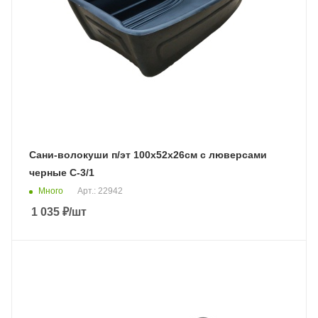
Сани-волокуши п/эт 100х52х26см с люверсами
черные С-3/1
Много
Арт.: 22942
1 035
₽
/шт