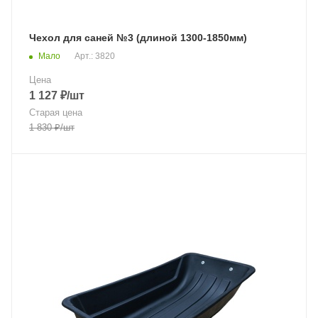
Чехол для саней №3 (длиной 1300-1850мм)
Мало
Арт.: 3820
Цена
1 127
₽
/шт
Старая цена
1 830
₽
/шт