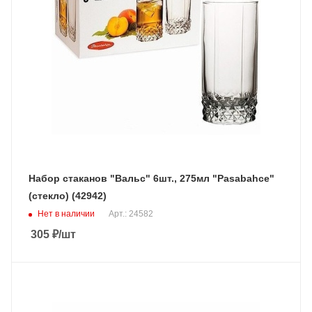
Набор стаканов "Вальс" 6шт., 275мл "Pasabahce"
(стекло) (42942)
Нет в наличии
Арт.: 24582
305
₽
/шт