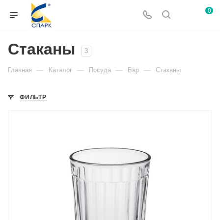
0
Стаканы
3
—
—
—
—
Главная
Каталог
Посуда
Бар
Стаканы
ФИЛЬТР