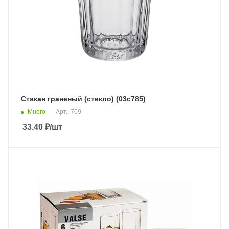
Стакан граненый (стекло) (03с785)
Много
Арт.: 709
33.40
₽
/шт