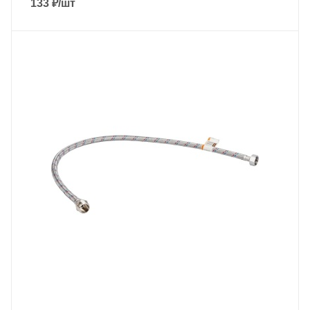
133
₽
/шт