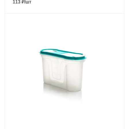
113
₽
/шт