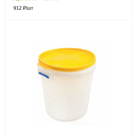
912
₽
/шт