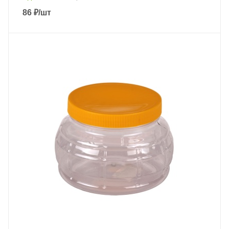
86
₽
/шт