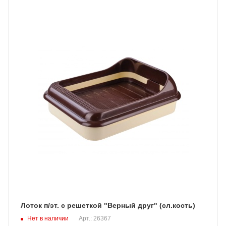
Лоток п/эт. с решеткой "Верный друг" (сл.кость)
Нет в наличии
Арт.: 26367