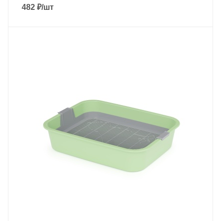
482
₽
/шт