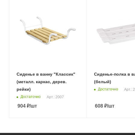
Сиденье в ванну "Классик"
Сиденье-полка в ва
(металл. каркас, дерев.
(белый)
рейки)
Достаточно
Арт.: 
Достаточно
Арт.: 2007
904
₽
/шт
608
₽
/шт