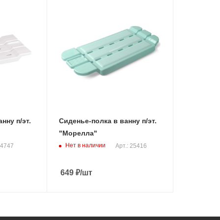
нну п/эт.
Сиденье-полка в ванну п/эт.
"Морелла"
Нет в наличии
24747
Арт.: 25416
649
₽
/шт