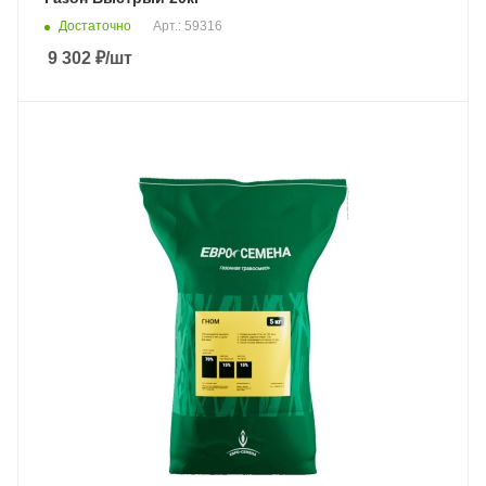
Достаточно
Арт.: 59316
9 302
₽
/шт