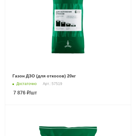
Газон ДЗО (для откосов) 20кг
Достаточно
Арт.: 57519
7 876
₽
/шт