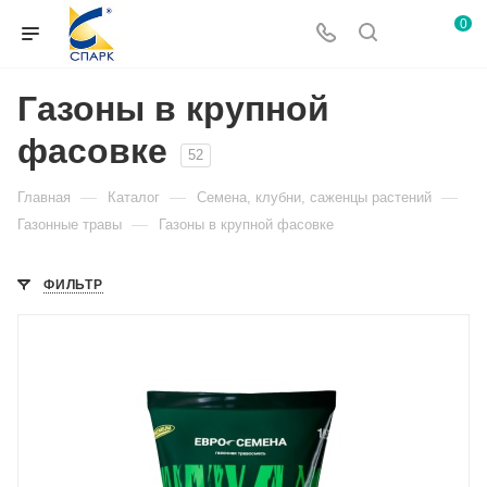
0
Газоны в крупной
фасовке
52
—
—
—
Главная
Каталог
Семена, клубни, саженцы растений
—
Газонные травы
Газоны в крупной фасовке
ФИЛЬТР