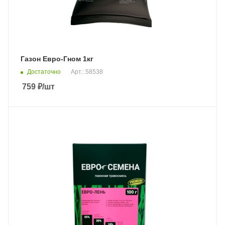
Газон Евро-Гном 1кг
Достаточно
Арт.: 58538
759
₽
/шт