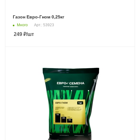
Газон Евро-Гном 0,25кг
Много
Арт.: 53923
249
₽
/шт