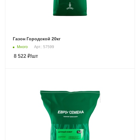
Газон Городской 20кг
Много
Арт.: 57599
8 522
₽
/шт