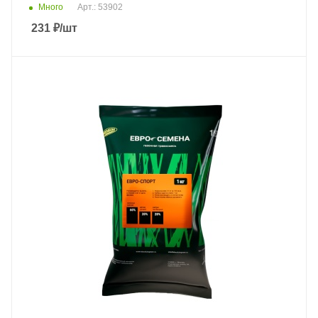
Много
Арт.: 53902
231
₽
/шт