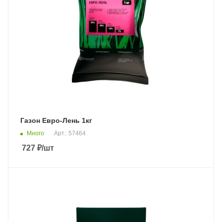
Газон Евро-Лень 1кг
Много
Арт.: 57464
727
₽
/шт