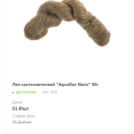
Лен сантехнический "Aquaflax Nano" 50г
Достаточно
Арт.: 828
Цена
51
₽
/шт
Старая цена
76.20
₽
/шт