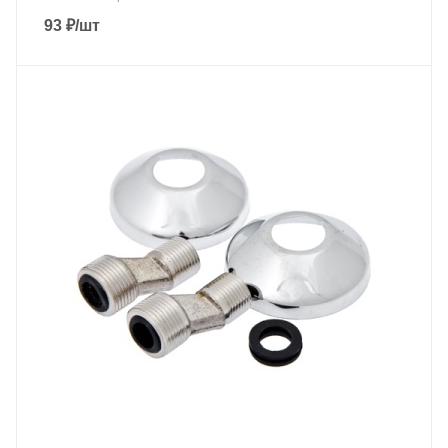
93
₽
/шт