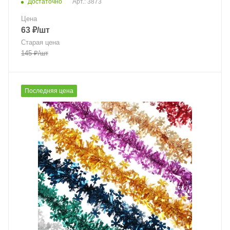
Достаточно
Арт.: 3873
Цена
63
₽
/шт
Старая цена
145
₽
/шт
Последняя цена