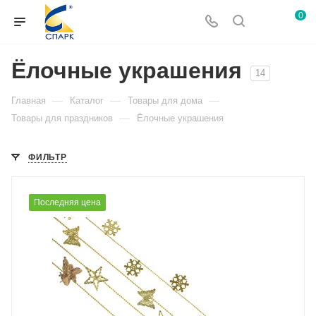
0
Ёлочные украшения
14
—
—
—
Главная
Каталог
Товары для дома
—
Товары для праздников
Ёлочные украшения
ФИЛЬТР
Последняя цена