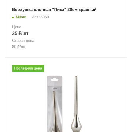
Верхушка елочная "Пика" 20см красный
Много
Арт.: 5960
Цена
35
₽
/шт
Старая цена
80
₽
/шт
Последняя цена