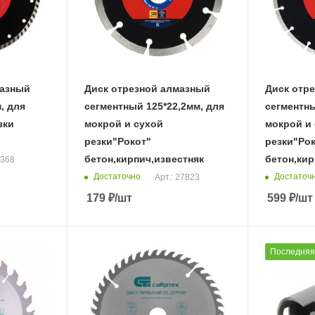
мазный
Диск отрезной алмазный
Диск отр
, для
сегментный 125*22,2мм, для
сегментны
зки
мокрой и сухой
мокрой и
резки"Рокот"
резки"Ро
бетон,кирпич,известняк
бетон,кир
5368
Достаточно
Достаточ
Арт.: 27823
179
₽
/шт
599
₽
/шт
Последняя