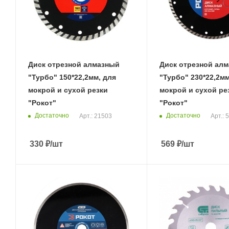
Диск отрезной алмазный
Диск отрезной ал
"Турбо" 150*22,2мм, для
"Турбо" 230*22,2мм
мокрой и сухой резки
мокрой и сухой ре
"Рокот"
"Рокот"
Достаточно
Достаточно
Арт.: 21503
Арт.: 
330
₽
/шт
569
₽
/шт