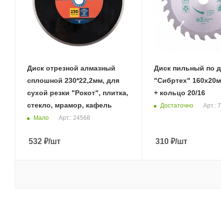
Диск отрезной алмазный
Диск пильный по 
сплошной 230*22,2мм, для
"Сибртех" 160х20
сухой резки "Рокот", плитка,
+ кольцо 20/16
стекло, мрамор, кафель
Достаточно
Арт.: 
Мало
Арт.: 24568
532
₽
/шт
310
₽
/шт