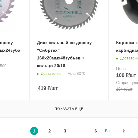
дереву
Диск пильный по дереву
Коронка 
ммх24зуба
"Сибртех"
карбидна
160х20ммх48зубьев +
Достаточ
кольцо 20/16
7500
Цена
Достаточно
Арт.: 8370
100
₽
/шт
Старая цен
419
₽
/шт
154
₽
/шт
ПОКАЗАТЬ ЕЩЕ
1
2
3
6
Все