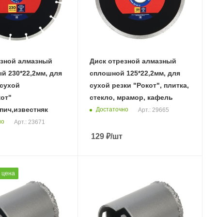
езной алмазный
Диск отрезной алмазный
й 230*22,2мм, для
сплошной 125*22,2мм, для
 сухой
сухой резки "Рокот", плитка,
кот"
стекло, мрамор, кафель
пич,известняк
Достаточно
Арт.: 29665
но
Арт.: 23671
129
₽
/шт
 цена