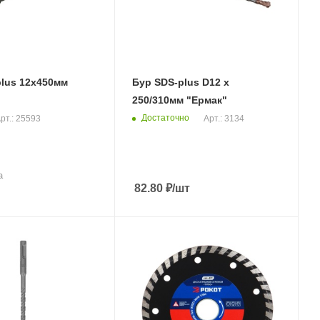
lus 12х450мм
Бур SDS-plus D12 х
250/310мм "Ермак"
Достаточно
рт.: 25593
Арт.: 3134
а
82.80
₽
/шт