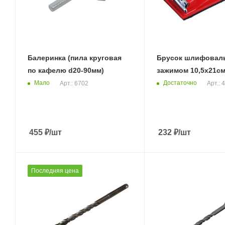
Балеринка (пила круговая
Брусок шлифовал
по кафелю d20-90мм)
зажимом 10,5х21см
Мало
Достаточно
Арт.: 6702
Арт.: 
455
₽
/шт
232
₽
/шт
Последняя цена