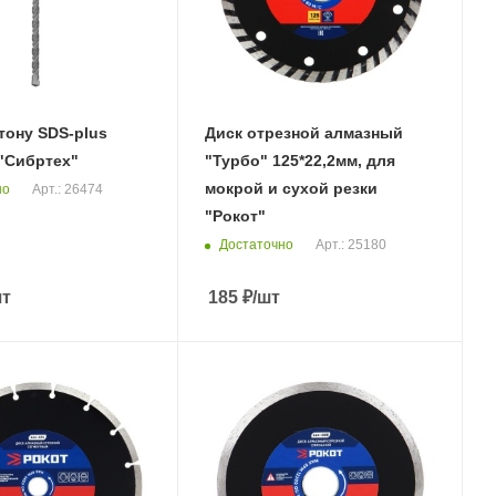
тону SDS-plus
Диск отрезной алмазный
"Сибртех"
"Турбо" 125*22,2мм, для
мокрой и сухой резки
но
Арт.: 26474
"Рокот"
Достаточно
Арт.: 25180
шт
185
₽
/шт