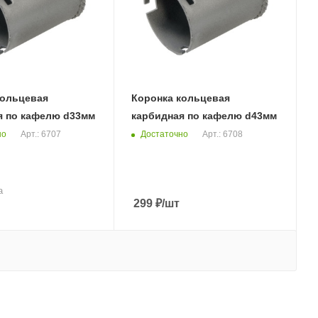
кольцевая
Коронка кольцевая
я по кафелю d33мм
карбидная по кафелю d43мм
но
Достаточно
Арт.: 6707
Арт.: 6708
а
299
₽
/шт