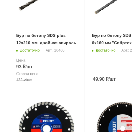
Бур по бетону SDS-plus
Бур по бетону SDS
12х210 мм, двойная спираль
6х160 мм "Сибртех
Достаточно
Достаточно
Арт.: 26460
Арт.: 
Цена
93
₽
/шт
Старая цена
49.90
₽
/шт
132
₽
/шт