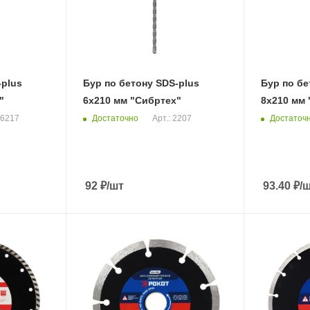
-plus
Бур по бетону SDS-plus
Бур по бе
"
6х210 мм "Сибртех"
8х210 мм 
Достаточно
Достаточ
26217
Арт.: 2207
92
₽
/шт
93.40
₽
/