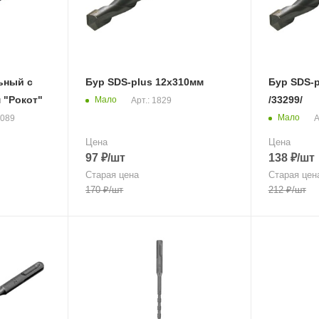
ьный с
Бур SDS-plus 12х310мм
Бур SDS-p
 "Рокот"
/33299/
Мало
Арт.: 1829
Мало
4089
А
Цена
Цена
97
₽
/шт
138
₽
/шт
Старая цена
Старая цен
170
₽
/шт
212
₽
/шт