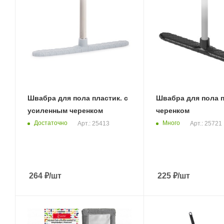
Швабра для пола пластик. с
Швабра для пола п
усиленным черенком
черенком
Достаточно
Много
Арт.: 25413
Арт.: 25721
264
₽
/шт
225
₽
/шт