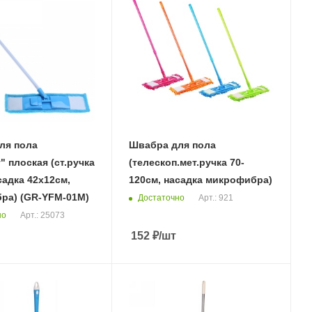
ля пола
Швабра для пола
 плоская (ст.ручка
(телескоп.мет.ручка 70-
садка 42х12см,
120см, насадка микрофибра)
ра) (GR-YFM-01М)
Достаточно
Арт.: 921
но
Арт.: 25073
152
₽
/шт