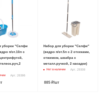
я уборки "Селфи
Набор для уборки "Селфи"
едро п/эт.10л с
(ведро п/эт.5л с 2 отсеками,
центрифугой,
отжимом, швабра с
телеск.руч,2
металл.ручкой, 2 насадки)
Нет в наличии
Арт.: 29308
ичии
Арт.: 26386
шт
885
₽
/шт