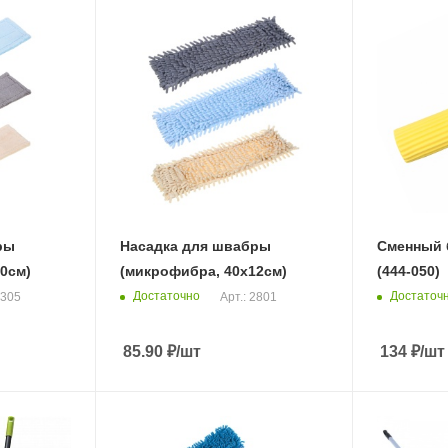
ры
Насадка для швабры
Сменный 
0см)
(микрофибра, 40х12см)
(444-050)
Достаточно
Достаточ
6305
Арт.: 2801
85.90
₽
/шт
134
₽
/шт