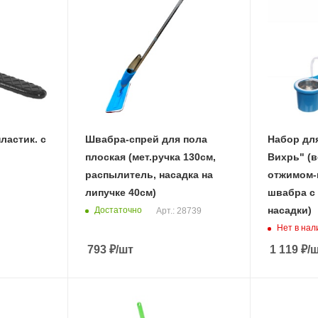
ластик. с
Швабра-спрей для пола
Набор дл
плоская (мет.ручка 130см,
Вихрь" (в
распылитель, насадка на
отжимом-
липучке 40см)
швабра с 
насадки)
Достаточно
Арт.: 28739
Нет в нал
793
₽
/шт
1 119
₽
/