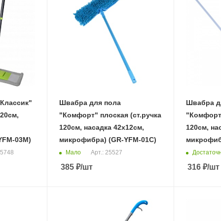
"Классик"
Швабра для пола
Швабра д
120см,
"Комфорт" плоская (ст.ручка
"Комфорт"
120см, насадка 42х12см,
120см, на
YFM-03M)
микрофибра) (GR-YFM-01C)
микрофиб
Мало
Достаточ
25748
Арт.: 25527
385
₽
/шт
316
₽
/шт