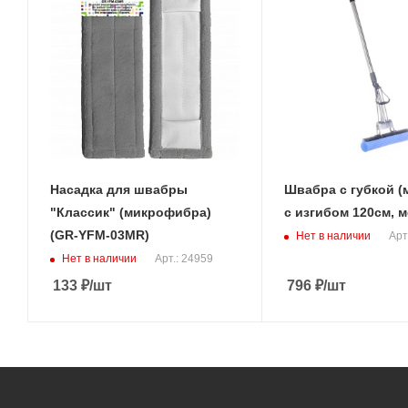
Насадка для швабры
Швабра с губкой (м
"Классик" (микрофибра)
с изгибом 120см, ме
(GR-YFM-03MR)
Нет в наличии
Арт
Нет в наличии
Арт.: 24959
133
₽
/шт
796
₽
/шт