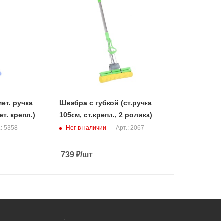
ет. ручка
Швабра с губкой (ст.ручка
т. крепл.)
105см, ст.крепл., 2 ролика)
Нет в наличии
.: 5358
Арт.: 2067
739
₽
/шт