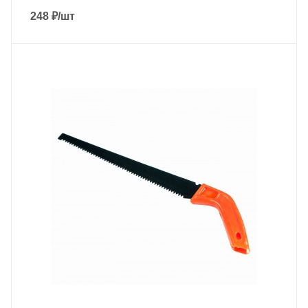
248
₽
/шт