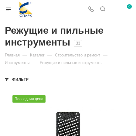
0
Режущие и пильные
инструменты
33
—
—
—
Главная
Каталог
Строительство и ремонт
—
Инструменты
Режущие и пильные инструменты
ФИЛЬТР
Последняя цена