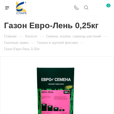
0
Газон Евро-Лень 0,25кг
—
—
—
Главная
Каталог
Семена, клубни, саженцы растений
—
—
Газонные травы
Газоны в крупной фасовке
Газон Евро-Лень 0,25кг