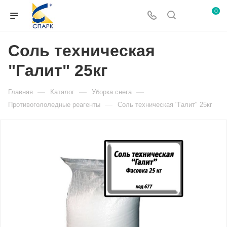
0
Соль техническая
"Галит" 25кг
—
—
—
Главная
Каталог
Уборка снега
—
Противогололедные реагенты
Соль техническая "Галит" 25кг