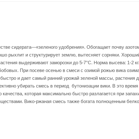
естве сидерата—«зеленого удобрения». Обогащает почву азото
шо рыхлит и структурирует землю, вытесняет сорняки. Хороши
астения выдерживают заморозки до 5-7°C. Норма высева: 1-2 кг
бобовых. При посеве осенью в смеси с озимой рожью вика озим
т быстро и дает самый ранний урожай зеленой массы, растения д
ективно убирать смесь в период бутонизации вики. В это время
 качества, которая максимально быстро разлагается при запах
еществами. Вико-ржаная смесь также богата полноценным белк