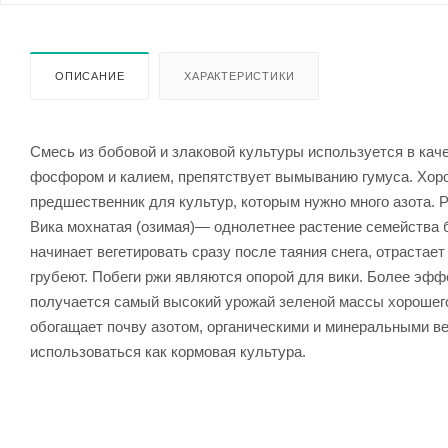
ОПИСАНИЕ
ХАРАКТЕРИСТИКИ
Смесь из бобовой и злаковой культуры используется в кач
фосфором и калием, препятствует вымыванию гумуса. Хоро
предшественник для культур, которым нужно много азота. Р
Вика мохнатая (озимая)— однолетнее растение семейства 
начинает вегетировать сразу после таяния снега, отрастае
грубеют. Побеги ржи являются опорой для вики. Более эфф
получается самый высокий урожай зеленой массы хорошего
обогащает почву азотом, органическими и минеральными в
использоваться как кормовая культура.