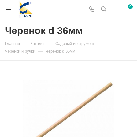
0
Черенок d 36мм
—
—
—
Главная
Каталог
Садовый инструмент
—
Черенки и ручки
Черенок d 36мм