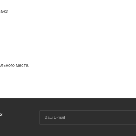
дажи
льного места.
х