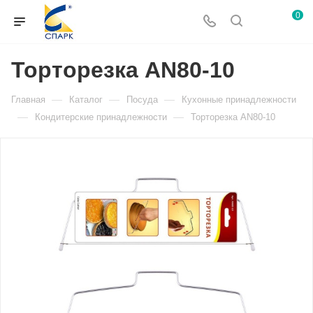
0
Торторезка AN80-10
—
—
—
Главная
Каталог
Посуда
Кухонные принадлежности
—
—
Кондитерские принадлежности
Торторезка AN80-10