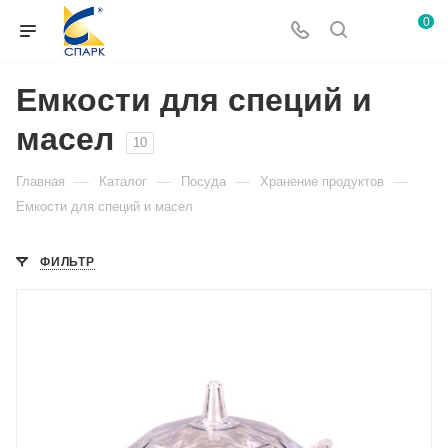
0
Емкости для специй и
масел
10
—
—
—
—
Главная
Каталог
Посуда
Хранение продуктов
Емкости для специй и масел
ФИЛЬТР