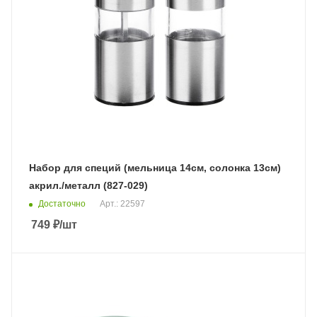
Набор для специй (мельница 14см, солонка 13см)
акрил./металл (827-029)
Достаточно
Арт.: 22597
749
₽
/шт