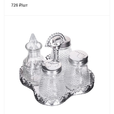
726
₽
/шт