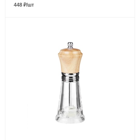
448
₽
/шт