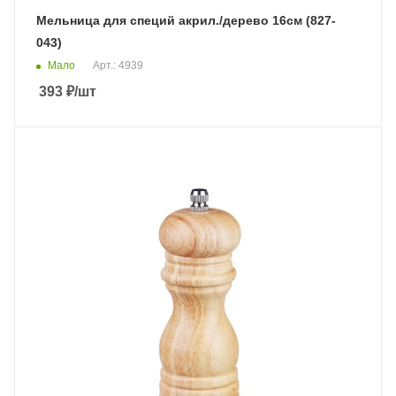
Мельница для специй акрил./дерево 16см (827-
043)
Мало
Арт.: 4939
393
₽
/шт