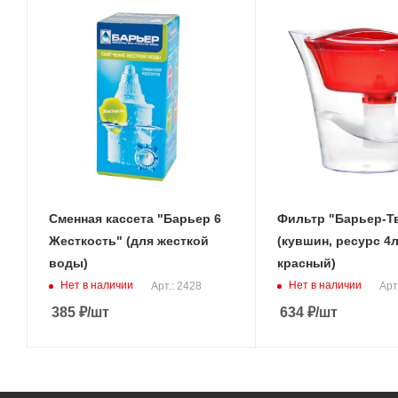
Сменная кассета "Барьер 6
Фильтр "Барьер-Т
Жесткость" (для жесткой
(кувшин, ресурс 4л
воды)
красный)
Нет в наличии
Нет в наличии
Арт.: 2428
Арт
385
₽
/шт
634
₽
/шт