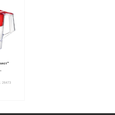
вист"
,
.: 26473