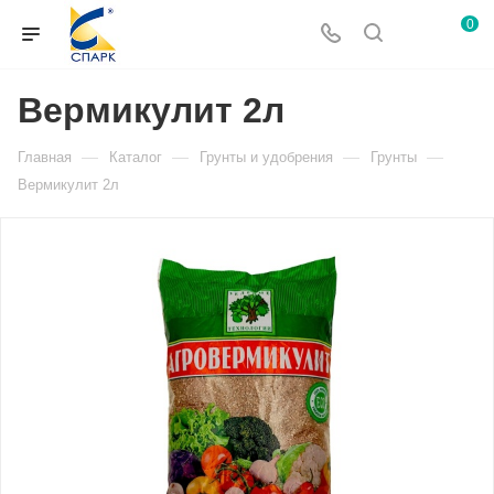
0
Вермикулит 2л
—
—
—
—
Главная
Каталог
Грунты и удобрения
Грунты
Вермикулит 2л