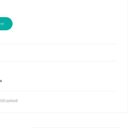
НУ
ов
500 рублей