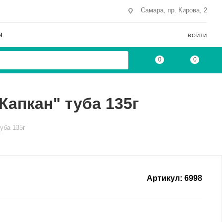
Самара, пр. Кирова, 2
Ы
ВОЙТИ
0
0
Капкан" туба 135г
уба 135г
Артикул:
6998