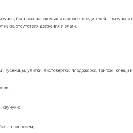
ызунов, бытовых насекомых и садовых вредителей. Грызуны и 
 из-за отсутствия движения и влаги.
и, гусеницы, улитки, листовертки, плодожорки, трипсы, клещи и
вьев;
 каучуки;
бке с описанием;