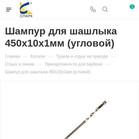
0
Шампур для шашлыка
450х10х1мм (угловой)
—
—
—
Главная
Каталог
Туризм и отдых на природе
—
—
Отдых и пикник
Принадлежности для барбекю
Шампур для шашлыка 450х10х1мм (угловой)