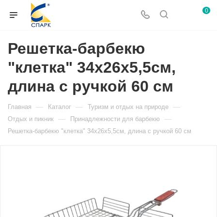
0
Решетка-барбекю
"клетка" 34х26х5,5см,
длина с ручкой 60 см
—
—
—
Главная
Каталог
Туризм и отдых на природе
—
—
Отдых и пикник
Принадлежности для барбекю
Решетка-барбекю "клетка" 34х26х5,5см, длина с ручкой 60 см