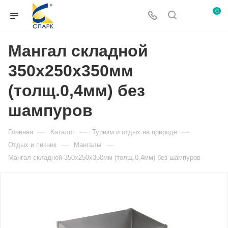
0
Мангал складной
350х250х350мм
(толщ.0,4мм) без
шампуров
—
—
—
Главная
Каталог
Туризм и отдых на природе
—
—
Отдых и пикник
Мангалы
Мангал складной 350х250х350мм (толщ.0,4мм) без шампуров